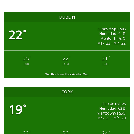
DUBLIN
nubes dispersas
22
°
Humedad: 41%
Viento: 1m/s O
Máx: 22 • Mín: 22
°
°
°
25
22
21
SAB
DOM
LUN
Weather from OpenWeatherMap
CORK
algo de nubes
19
°
Humedad: 62%
Viento: 5m/s SSO
Máx: 21 • Mín: 20
°
°
°
22
26
24