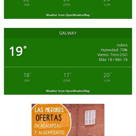
SAB
DOM
LUN
Weather from OpenWeatherMap
GALWAY
nubes
19
°
Humedad: 70%
Viento: 7m/s OSO
Máx: 18 • Mín: 18
°
°
°
18
17
20
SAB
DOM
LUN
Weather from OpenWeatherMap