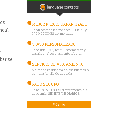
tos
MEJOR PRECIO GARANTIZADO
nda),
Te ofrecemos las mejores OFERTAS y
PROMOCIONES del mercado.
TRATO PERSONALIZADO
Recogida - City tour - Información y
y
trámites - Asesoramiento laboral.
bar se
SERVICIO DE ALOJAMIENTO
Alójate en residencia de estudiantes o
con una familia de acogida.
PAGO SEGURO
Pago 100% SEGURO directamente a la
academia, SIN INTERMEDIARIOS.
Más info