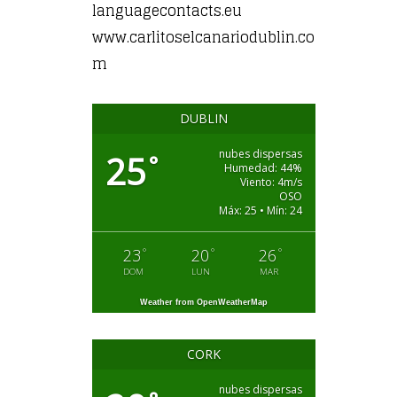
languagecontacts.eu
www.carlitoselcanariodublin.co
m
DUBLIN
nubes dispersas
25
°
Humedad: 44%
Viento: 4m/s
OSO
Máx: 25 • Mín: 24
°
°
°
23
20
26
DOM
LUN
MAR
Weather from OpenWeatherMap
CORK
nubes dispersas