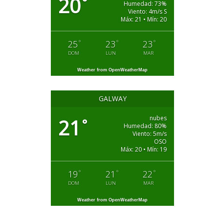
20
°
Humedad: 73%
Viento: 4m/s S
Máx: 21 • Mín: 20
°
°
°
25
23
23
DOM
LUN
MAR
Weather from OpenWeatherMap
GALWAY
nubes
21
°
Humedad: 80%
Viento: 5m/s
OSO
Máx: 20 • Mín: 19
°
°
°
19
21
22
DOM
LUN
MAR
Weather from OpenWeatherMap