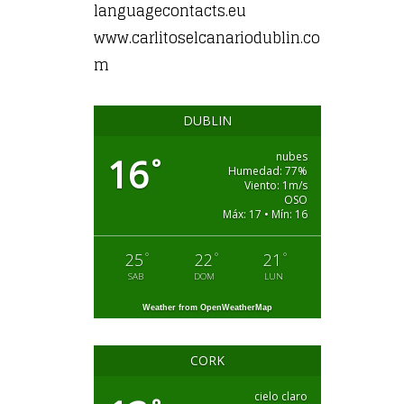
languagecontacts.eu
www.carlitoselcanariodublin.co
m
DUBLIN
nubes
16
°
Humedad: 77%
Viento: 1m/s
OSO
Máx: 17 • Mín: 16
°
°
°
25
22
21
SAB
DOM
LUN
Weather from OpenWeatherMap
CORK
cielo claro