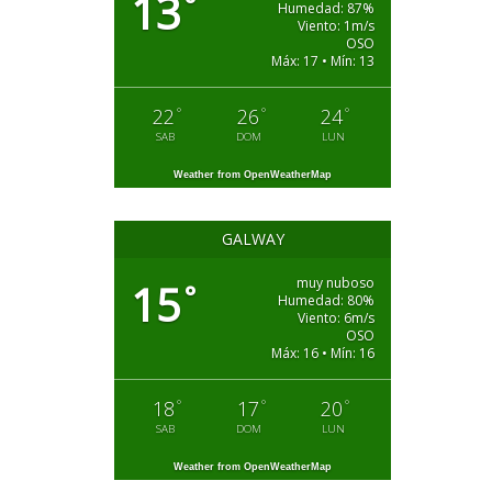
13
°
Humedad: 87%
Viento: 1m/s
OSO
Máx: 17 • Mín: 13
°
°
°
22
26
24
SAB
DOM
LUN
Weather from OpenWeatherMap
GALWAY
muy nuboso
15
°
Humedad: 80%
Viento: 6m/s
OSO
Máx: 16 • Mín: 16
°
°
°
18
17
20
SAB
DOM
LUN
Weather from OpenWeatherMap