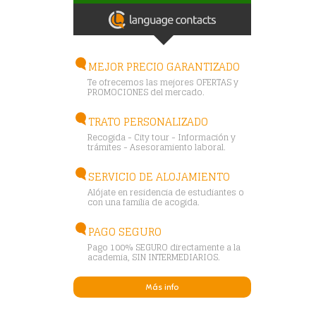
MEJOR PRECIO GARANTIZADO
Te ofrecemos las mejores OFERTAS y
PROMOCIONES del mercado.
TRATO PERSONALIZADO
Recogida - City tour - Información y
trámites - Asesoramiento laboral.
SERVICIO DE ALOJAMIENTO
Alójate en residencia de estudiantes o
con una familia de acogida.
PAGO SEGURO
Pago 100% SEGURO directamente a la
academia, SIN INTERMEDIARIOS.
Más info