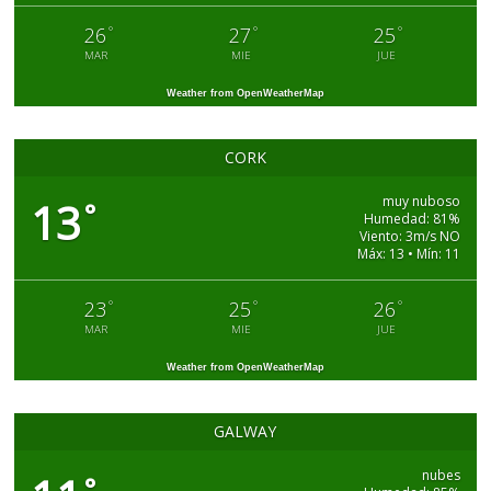
°
°
°
26
27
25
MAR
MIE
JUE
Weather from OpenWeatherMap
CORK
muy nuboso
13
°
Humedad: 81%
Viento: 3m/s NO
Máx: 13 • Mín: 11
°
°
°
23
25
26
MAR
MIE
JUE
Weather from OpenWeatherMap
GALWAY
nubes
°