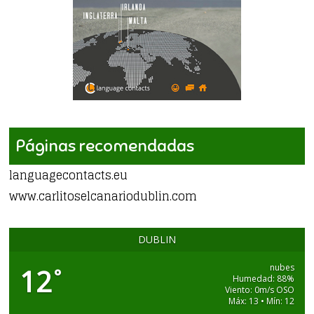
Páginas recomendadas
languagecontacts.eu
www.carlitoselcanariodublin.com
DUBLIN
nubes
12
°
Humedad: 88%
Viento: 0m/s OSO
Máx: 13 • Mín: 12