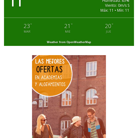
11
Humedad: 85%
Viento: 0m/s S
Máx: 11 • Mín: 11
°
°
°
23
21
20
MAR
MIE
JUE
Weather from OpenWeatherMap