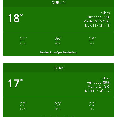
DUBLIN
nubes
18
°
Humedad: 77%
Viento: 0m/s OSO
Máx: 18 • Mín: 18
°
°
°
21
26
28
LUN
MAR
MIE
Weather from OpenWeatherMap
CORK
nubes
17
°
Humedad: 89%
Viento: 2m/s O
Máx: 19 • Mín: 17
°
°
°
22
23
26
LUN
MAR
MIE