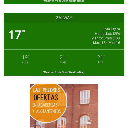
Weather from OpenWeatherMap
GALWAY
lluvia ligera
17
°
Humedad: 89%
Viento: 5m/s OSO
Máx: 16 • Mín: 16
°
°
°
19
21
21
LUN
MAR
MIE
Weather from OpenWeatherMap